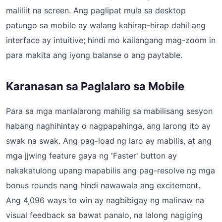
maliliit na screen. Ang paglipat mula sa desktop
patungo sa mobile ay walang kahirap-hirap dahil ang
interface ay intuitive; hindi mo kailangang mag-zoom in
para makita ang iyong balanse o ang paytable.
Karanasan sa Paglalaro sa Mobile
Para sa mga manlalarong mahilig sa mabilisang sesyon
habang naghihintay o nagpapahinga, ang larong ito ay
swak na swak. Ang pag-load ng laro ay mabilis, at ang
mga jjwing feature gaya ng 'Faster' button ay
nakakatulong upang mapabilis ang pag-resolve ng mga
bonus rounds nang hindi nawawala ang excitement.
Ang 4,096 ways to win ay nagbibigay ng malinaw na
visual feedback sa bawat panalo, na lalong nagiging