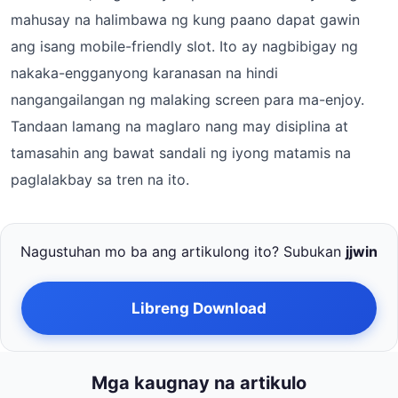
mahusay na halimbawa ng kung paano dapat gawin
ang isang mobile-friendly slot. Ito ay nagbibigay ng
nakaka-engganyong karanasan na hindi
nangangailangan ng malaking screen para ma-enjoy.
Tandaan lamang na maglaro nang may disiplina at
tamasahin ang bawat sandali ng iyong matamis na
paglalakbay sa tren na ito.
Nagustuhan mo ba ang artikulong ito? Subukan
jjwin
Libreng Download
Mga kaugnay na artikulo