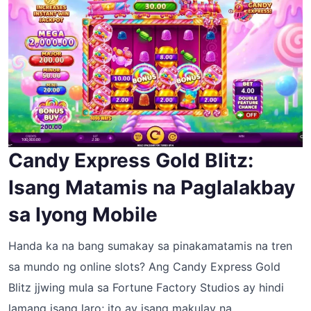
Candy Express Gold Blitz:
Isang Matamis na Paglalakbay
sa Iyong Mobile
Handa ka na bang sumakay sa pinakamatamis na tren
sa mundo ng online slots? Ang Candy Express Gold
Blitz jjwing mula sa Fortune Factory Studios ay hindi
lamang isang laro; ito ay isang makulay na