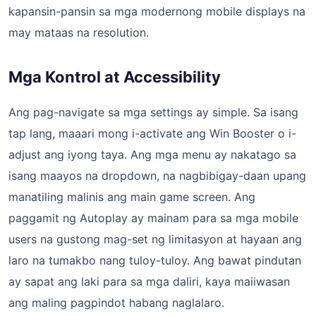
kapansin-pansin sa mga modernong mobile displays na
may mataas na resolution.
Mga Kontrol at Accessibility
Ang pag-navigate sa mga settings ay simple. Sa isang
tap lang, maaari mong i-activate ang Win Booster o i-
adjust ang iyong taya. Ang mga menu ay nakatago sa
isang maayos na dropdown, na nagbibigay-daan upang
manatiling malinis ang main game screen. Ang
paggamit ng Autoplay ay mainam para sa mga mobile
users na gustong mag-set ng limitasyon at hayaan ang
laro na tumakbo nang tuloy-tuloy. Ang bawat pindutan
ay sapat ang laki para sa mga daliri, kaya maiiwasan
ang maling pagpindot habang naglalaro.