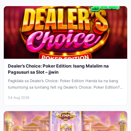
Dealer’s Choice: Poker Edition: Isang Malalim na
Pagsusuri sa Slot – jjwin
Pagkilala sa Dealer’s Choice: Poker Edition Handa ka na bang
tumuntong sa luntiang felt ng Dealer’s Choice: Poker Edition?
Ang...
04 Aug 2026