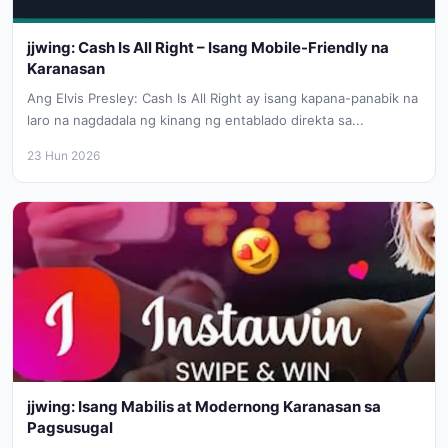
jjwing: Cash Is All Right – Isang Mobile-Friendly na
Karanasan
Ang Elvis Presley: Cash Is All Right ay isang kapana-panabik na
laro na nagdadala ng kinang ng entablado direkta sa...
23 Hun 2026
jjwing: Isang Mabilis at Modernong Karanasan sa
Pagsusugal