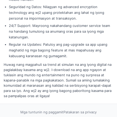
Seguridad ng Datos: Nilagyan ng advanced encryption
technology ang wj2 upang protektahan ang lahat ng iyong
personal na impormasyon at transaksyon.
24/7 Support: Mayroong nakahandang customer service team
na handang tumulong sa anumang oras para sa iyong mga
katanungan.
Regular na Updates: Patuloy ang pag-upgrade sa app upang
maghatid ng mga bagong feature at mas mapahusay ang
kabuuang karanasan ng gumagamit.
Huwag nang magpahuli sa trend at simulan na ang iyong digital na
paglalakbay kasama ang wj2. I-download na ang app ngayon at
tuklasin ang mundo ng entertainment na puno ng surpresa at
kapana-panabik na mga pagkakataon. Sumali sa aming lumalaking
komunidad at maranasan ang kalidad na serbisyong karapat-dapat
para sa iyo. Ang wj2 ay ang iyong bagong paboritong kasama para
sa pampalipas oras at ligaya!
Mga tuntunin ng paggamit
Patakaran sa privacy